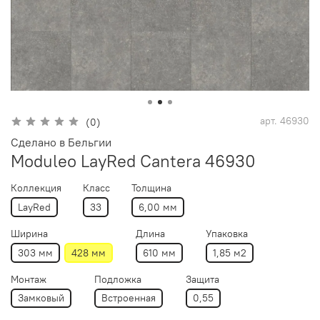
арт.
46930
(0)
Сделано в Бельгии
Moduleo LayRed Cantera 46930
Коллекция
Класс
Толщина
LayRed
33
6,00 мм
Ширина
Длина
Упаковка
303 мм
428 мм
610 мм
1,85 м2
Монтаж
Подложка
Защита
Замковый
Встроенная
0,55