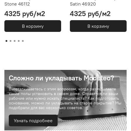
Stone 46112
Satin 46920
4325 руб/м2
4325 руб/м2
В корзину
В корзину
Сложно ли укладывать Moduleo?
Вы сталкиваетесь с этим вопросом, когда размышляете
какие полы установить в своем доме. Справятся ли ваши
рабочие или нужно искать специалиста? Как подготовить
основание, можно ли укладывать на старое покрытие? Мы
подобрали для вас несколько советов.
Узнать подробнее