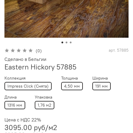
арт.
57885
(0)
Сделано в Бельгии
Eastern Hickory 57885
Коллекция
Толщина
Ширина
Impress Click (Снята)
4,50 мм
191 мм
Длина
Упаковка
1316 мм
1,76 м2
Цена с НДС 22%
3095.00 руб
/м2